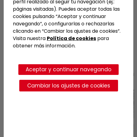
perfil realizado al seguir tu navegación (ej.:
páginas visitadas). Puedes aceptar todas las
cookies pulsando “Aceptar y continuar
navegando”, o configurarlas o rechazarlas
clicando en “Cambiar los ajustes de cookies”.
Visita nuestra
Política de cookies
para
obtener más información.
Aceptar y continuar navegando
Cambiar los ajustes de cookies