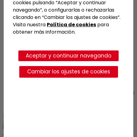
cookies pulsando “Aceptar y continuar
navegando”, o configurarlas o rechazarlas
clicando en “Cambiar los ajustes de cookies”.
Visita nuestra
Política de cookies
para
obtener más información.
Aceptar y continuar navegando
Cambiar los ajustes de cookies