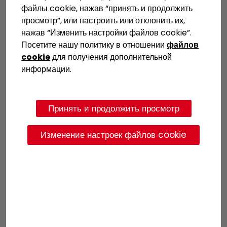
FEDER Европейского
файлы cookie, нажав “принять и продолжить
просмотр”, или настроить или отклонить их,
союза: Многоцелевой
нажав “Изменить настройки файлов cookie”.
операционный
Посетите нашу политику в отношении
файлов
cookie
для получения дополнительной
программный план
информации.
Испании 2021–2027 гг.
Принять и продолжить просмотр
Компания
Hornos Industriales Pujol, S.A
. решила
укрепить свою долю на рынке, разработав
Изменение настроек файлов cookie
инновационное технологически продвинутое
решение для ламинирования стекла в печах, что
позволит ей стратегически конкурировать с
технологией ламинирования в автоклаве. Для этого
компания запустила проект
«Новая непрерывная
горизонтальная печь для ламинирования
стекла»
, цель которого — создать полностью