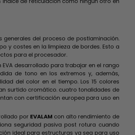
n índice de reticulación como ningún otro en
s generales del proceso de postlaminación.
o y costes en la limpieza de bordes. Esto a
ectos para el procesador.
n EVA desarrollado para trabajar en el rango
rdida de tono en los extremos y, además,
dad del color en el tiempo. Los 15 colores
n surtido cromático. cuatro tonalidades de
entan con certificación europea para uso en
rollado por
EVALAM
con alto rendimiento de
iona seguridad pasiva post rotura cuando
lución ideal para estructuras ya sea para uso