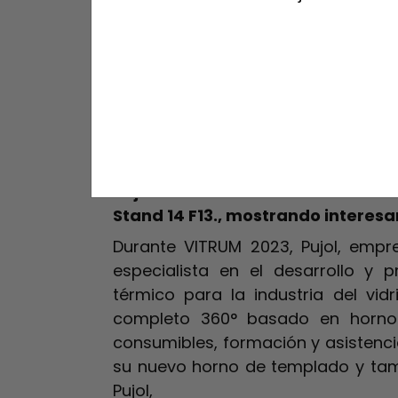
Pujol en Vitrum 2
de septiembre
Pujol recibirá a los visitantes de 
Stand 14 F13., mostrando interes
Durante VITRUM 2023, Pujol, empr
especialista en el desarrollo y 
térmico para la industria del vidr
completo 360° basado en hornos
consumibles, formación y asistencia
su nuevo horno de templado y ta
Pujol,