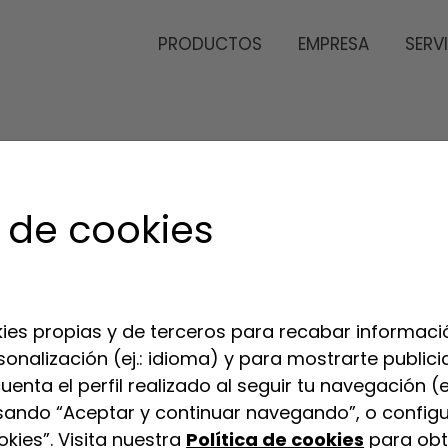
PRODUCTOS
EMPRESA
SERV
 de cookies
ies propias y de terceros para recabar informació
sonalización (ej.: idioma) y para mostrarte publi
enta el perfil realizado al seguir tu navegación (e
sando “Aceptar y continuar navegando”, o configu
kies”. Visita nuestra
Política de cookies
para obt