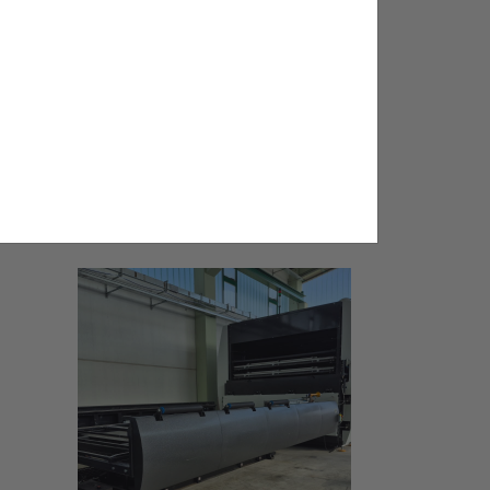
04/06/2026
Pujol Group refuerza su
posicionamiento en Europa del
Este tras su éxito en Glass-Tech
Poland 2026