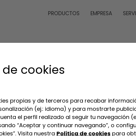
PRODUCTOS
EMPRESA
SERV
 de cookies
ies propias y de terceros para recabar informació
sonalización (ej.: idioma) y para mostrarte publi
enta el perfil realizado al seguir tu navegación (e
sando “Aceptar y continuar navegando”, o configu
kies”. Visita nuestra
Política de cookies
para obt