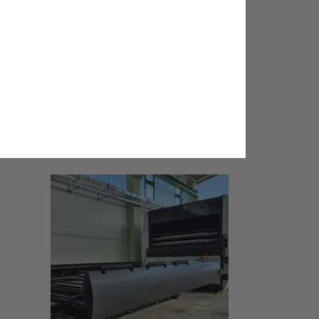
04/06/2026
Pujol Group refuerza su
posicionamiento en Europa del
Este tras su éxito en Glass-Tech
Poland 2026