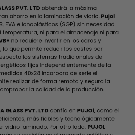
GLASS PVT. LTD
obtendrá la máxima
gran ahorro en la laminación de vidrio.
Pujol
, EVA e ionoplásticos (SGP) sin necesidad
 temperatura, ni para el almacenaje ni para
PVB+
no requiere invertir en los caros y
 lo que permite reducir los costes por
respecto los sistemas tradicionales de
ergéticos fijos independientemente de la
 medidas 40x28 incorpora de serie el
te realizar de forma remota y segura la
 comprobar la calidad de la producción.
IA GLASS PVT. LTD
confía en
PUJOl
, como el
eficientes, más fiables y tecnológicamente
vidrio laminado. Por otro lado,
PUJOL
más su posición en el mercado asiático y