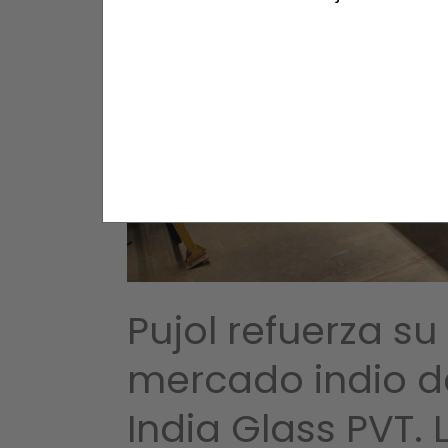
Anterior
Pujol refuerza su
mercado indio d
India Glass PVT.