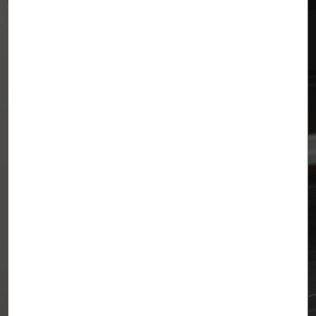
Fabrication depuis
1911
Plus de 110 ans d’histoire; plus de 110 ans
d’innovation.