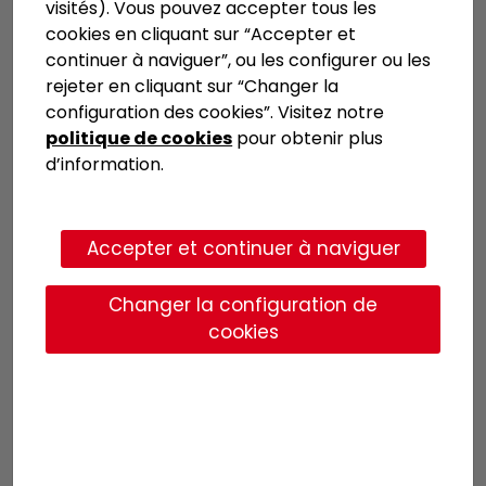
visités). Vous pouvez accepter tous les
cookies en cliquant sur “Accepter et
Vitral acquiert le
continuer à naviguer”, ou les configurer ou les
rejeter en cliquant sur “Changer la
nouveau Pujol TEMPER
configuration des cookies”. Visitez notre
politique de cookies
pour obtenir plus
FLEX pour la trempe du
d’information.
verre.
Accepter et continuer à naviguer
L'entreprise de Lleida avec plus de 60 ans
d'expérience dans le secteur du verre s'appuie
Changer la configuration de
une fois de plus sur les dernières technologies
cookies
de Pujol pour poursuivre sa stratégie de
croissance.
Vitral Grup
est une entreprise familiale créée en
1962 et dédiée à la fabrication et à la distribution
de verre plat. Dans les années 1970, ils ont décidé
d'incorporer la fabrication et la vente de